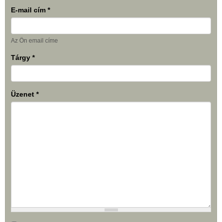
E-mail cím
*
Az Ön email címe
Tárgy
*
Üzenet
*