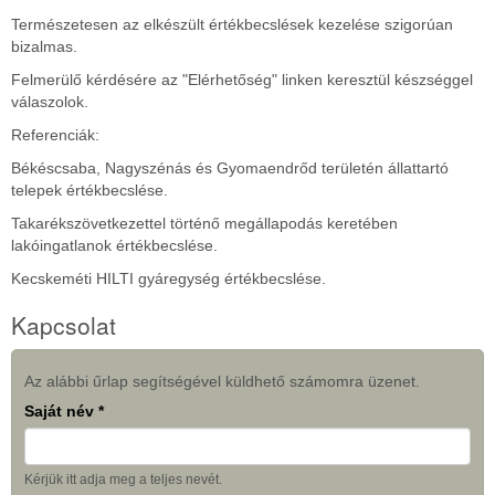
Természetesen az elkészült értékbecslések kezelése szigorúan
bizalmas.
Felmerülő kérdésére az "Elérhetőség" linken keresztül készséggel
válaszolok.
Referenciák:
Békéscsaba, Nagyszénás és Gyomaendrőd területén állattartó
telepek értékbecslése.
Takarékszövetkezettel történő megállapodás keretében
lakóingatlanok értékbecslése.
Kecskeméti HILTI gyáregység értékbecslése.
Kapcsolat
Az alábbi űrlap segítségével küldhető számomra üzenet.
Kapcsolat
Saját név
*
Kérjük itt adja meg a teljes nevét.