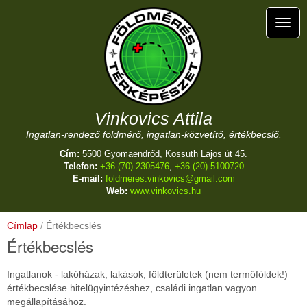
Ugrás
a
Navig
tartalomra
átkap
Vinkovics Attila
Ingatlan-rendező földmérő, ingatlan-közvetítő, értékbecslő.
Cím:
5500 Gyomaendrőd, Kossuth Lajos út 45.
Telefon:
+36 (70) 2305476
,
+36 (20) 5100720
E-mail:
foldmeres.vinkovics@gmail.com
Web:
www.vinkovics.hu
Címlap
Értékbecslés
Értékbecslés
Ingatlanok - lakóházak, lakások, földterületek (nem termőföldek!) –
értékbecslése hitelügyintézéshez, családi ingatlan vagyon
megállapításához.